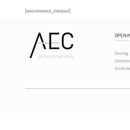
[woocommerce_checkout]
OPENI
Dinsdag 
Geslote
donderda