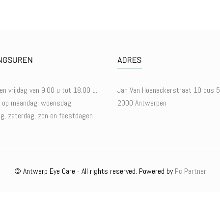
NGSUREN
ADRES
en vrijdag van 9.00 u tot 18.00 u.
Jan Van Hoenackerstraat 10 bus 5
n op maandag, woensdag,
2000 Antwerpen
g, zaterdag, zon en feestdagen
©
Antwerp Eye Care
- All rights reserved. Powered by
Pc Partner